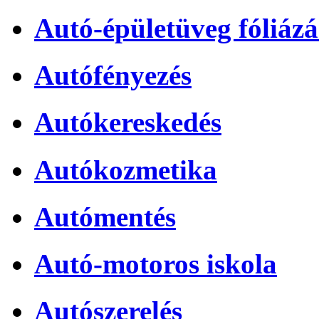
Autó-épületüveg fóliázá
Autófényezés
Autókereskedés
Autókozmetika
Autómentés
Autó-motoros iskola
Autószerelés