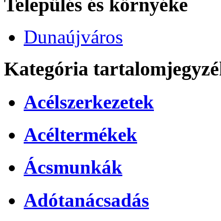
Település és környéke
Dunaújváros
Kategória tartalomjegyzé
Acélszerkezetek
Acéltermékek
Ácsmunkák
Adótanácsadás