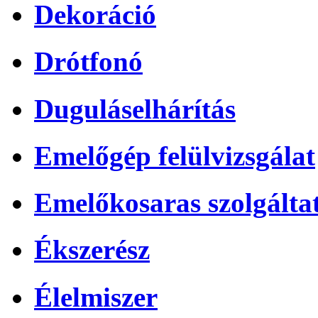
Dekoráció
Drótfonó
Duguláselhárítás
Emelőgép felülvizsgálat
Emelőkosaras szolgálta
Ékszerész
Élelmiszer