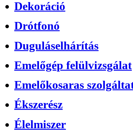
Dekoráció
Drótfonó
Duguláselhárítás
Emelőgép felülvizsgálat
Emelőkosaras szolgálta
Ékszerész
Élelmiszer