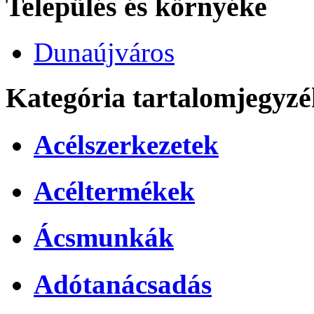
Település és környéke
Dunaújváros
Kategória tartalomjegyzé
Acélszerkezetek
Acéltermékek
Ácsmunkák
Adótanácsadás