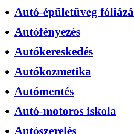
Autó-épületüveg fóliázá
Autófényezés
Autókereskedés
Autókozmetika
Autómentés
Autó-motoros iskola
Autószerelés