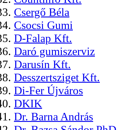
Csergő Béla
Csocsi Gumi
D-Falap Kft.
Daró gumiszerviz
Darusín Kft.
Desszertsziget Kft.
Di-Fer Újváros
DKIK
Dr. Barna András
Dr. Bazsa Sándor PhD.