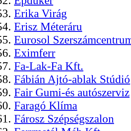
Épduker
Erika Virág
Erisz Méteráru
Eurosol Szerszámcentru
Eximferr
Fa-Lak-Fa Kft.
Fábián Ajtó-ablak Stúdió
Fair Gumi-és autószerviz
Faragó Klíma
Fárosz Szépségszalon