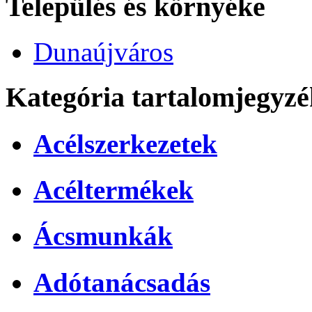
Település és környéke
Dunaújváros
Kategória tartalomjegyzé
Acélszerkezetek
Acéltermékek
Ácsmunkák
Adótanácsadás