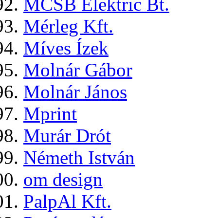
MCSB Elektric Bt.
Mérleg Kft.
Míves Ízek
Molnár Gábor
Molnár János
Mprint
Murár Drót
Németh István
om design
PalpAl Kft.