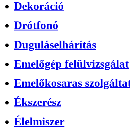
Dekoráció
Drótfonó
Duguláselhárítás
Emelőgép felülvizsgálat
Emelőkosaras szolgálta
Ékszerész
Élelmiszer