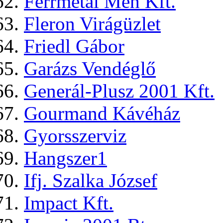
Ferrmetál Méh Kft.
Fleron Virágüzlet
Friedl Gábor
Garázs Vendéglő
Generál-Plusz 2001 Kft.
Gourmand Kávéház
Gyorsszerviz
Hangszer1
Ifj. Szalka József
Impact Kft.