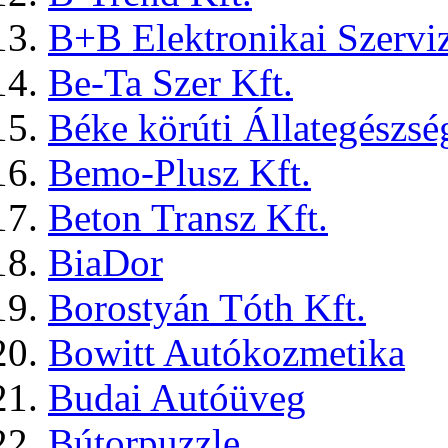
B+B Elektronikai Szerviz
Be-Ta Szer Kft.
Béke körúti Állategészs
Bemo-Plusz Kft.
Beton Transz Kft.
BiaDor
Borostyán Tóth Kft.
Bowitt Autókozmetika
Budai Autóüveg
Bútorpuzzle