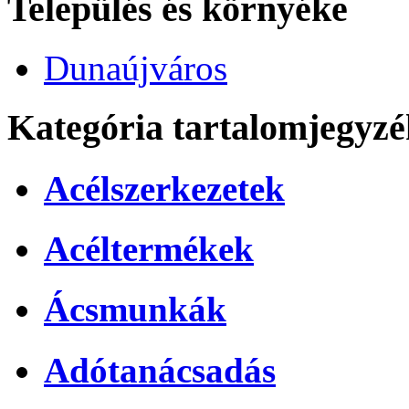
Település és környéke
Dunaújváros
Kategória tartalomjegyzé
Acélszerkezetek
Acéltermékek
Ácsmunkák
Adótanácsadás