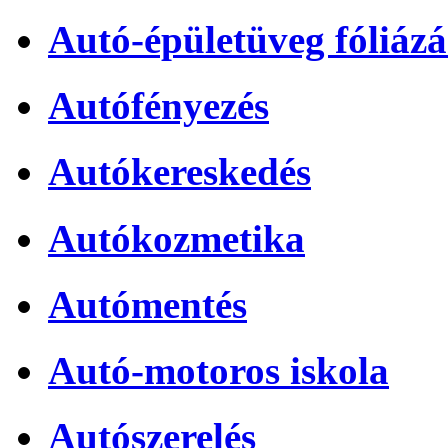
Autó-épületüveg fóliázá
Autófényezés
Autókereskedés
Autókozmetika
Autómentés
Autó-motoros iskola
Autószerelés