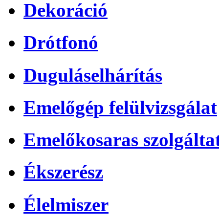
Dekoráció
Drótfonó
Duguláselhárítás
Emelőgép felülvizsgálat
Emelőkosaras szolgálta
Ékszerész
Élelmiszer