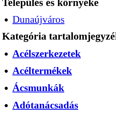
Település és környéke
Dunaújváros
Kategória tartalomjegyzé
Acélszerkezetek
Acéltermékek
Ácsmunkák
Adótanácsadás