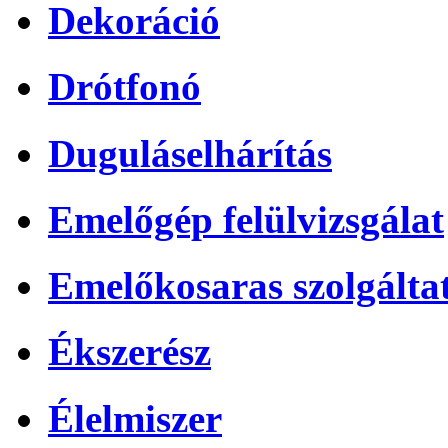
Dekoráció
Drótfonó
Duguláselhárítás
Emelőgép felülvizsgálat
Emelőkosaras szolgálta
Ékszerész
Élelmiszer