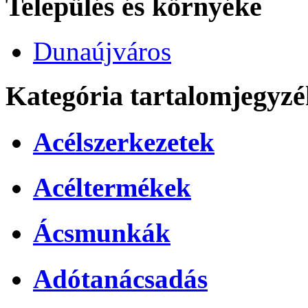
Település és környéke
Dunaújváros
Kategória tartalomjegyzé
Acélszerkezetek
Acéltermékek
Ácsmunkák
Adótanácsadás