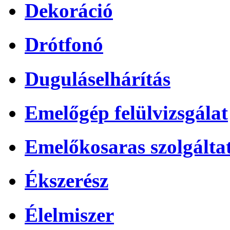
Dekoráció
Drótfonó
Duguláselhárítás
Emelőgép felülvizsgálat
Emelőkosaras szolgálta
Ékszerész
Élelmiszer