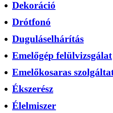
Dekoráció
Drótfonó
Duguláselhárítás
Emelőgép felülvizsgálat
Emelőkosaras szolgálta
Ékszerész
Élelmiszer