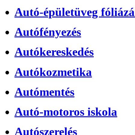
Autó-épületüveg fóliázá
Autófényezés
Autókereskedés
Autókozmetika
Autómentés
Autó-motoros iskola
Autószerelés