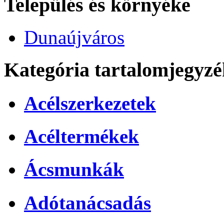
Település és környéke
Dunaújváros
Kategória tartalomjegyzé
Acélszerkezetek
Acéltermékek
Ácsmunkák
Adótanácsadás