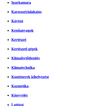
Iparkamara
Karosszérialakatos
Kávézó
Kenőanyagok
Kertészet
Kertészeti gépek
Klímafertőtlenítés
Klímatechnika
Konténerek kihelyezése
Kozmetika
Könyvelés
Lottózó