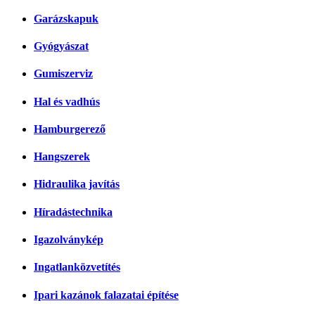
Garázskapuk
Gyógyászat
Gumiszerviz
Hal és vadhús
Hamburgerező
Hangszerek
Hidraulika javítás
Híradástechnika
Igazolványkép
Ingatlanközvetítés
Ipari kazánok falazatai építése