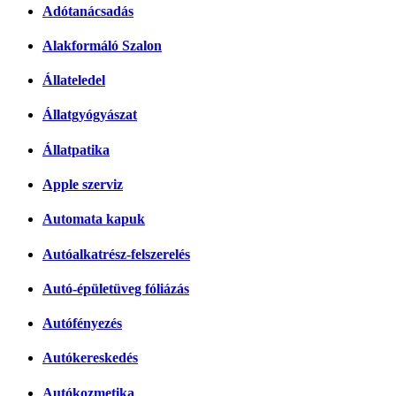
Adótanácsadás
Alakformáló Szalon
Állateledel
Állatgyógyászat
Állatpatika
Apple szerviz
Automata kapuk
Autóalkatrész-felszerelés
Autó-épületüveg fóliázás
Autófényezés
Autókereskedés
Autókozmetika