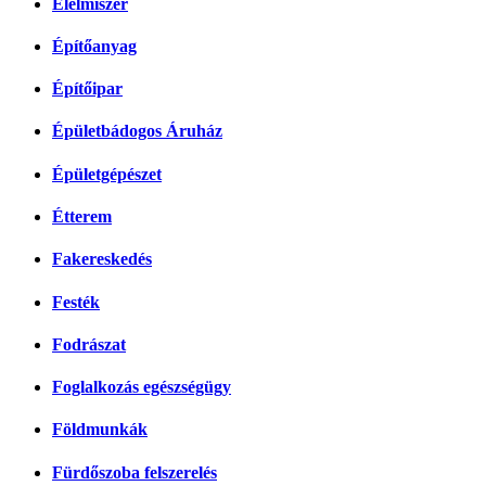
Élelmiszer
Építőanyag
Építőipar
Épületbádogos Áruház
Épületgépészet
Étterem
Fakereskedés
Festék
Fodrászat
Foglalkozás egészségügy
Földmunkák
Fürdőszoba felszerelés