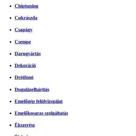
Chiptuning
Cukrászda
Csapágy
Csempe
Darugyártás
Dekoráció
Drótfonó
Duguláselhárítás
Emelőgép felülvizsgálat
Emelőkosaras szolgáltatás
Ékszerész