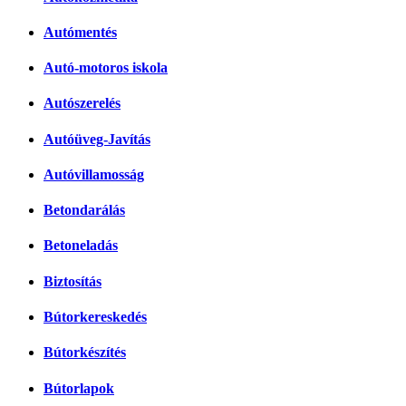
Autómentés
Autó-motoros iskola
Autószerelés
Autóüveg-Javítás
Autóvillamosság
Betondarálás
Betoneladás
Biztosítás
Bútorkereskedés
Bútorkészítés
Bútorlapok