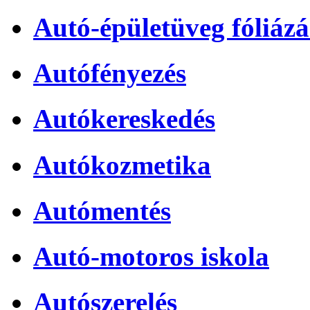
Autó-épületüveg fóliázá
Autófényezés
Autókereskedés
Autókozmetika
Autómentés
Autó-motoros iskola
Autószerelés