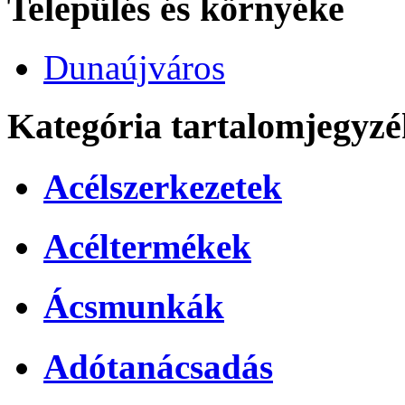
Település és környéke
Dunaújváros
Kategória tartalomjegyzé
Acélszerkezetek
Acéltermékek
Ácsmunkák
Adótanácsadás