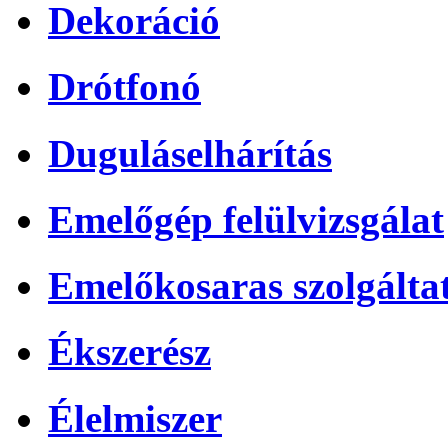
Dekoráció
Drótfonó
Duguláselhárítás
Emelőgép felülvizsgálat
Emelőkosaras szolgálta
Ékszerész
Élelmiszer