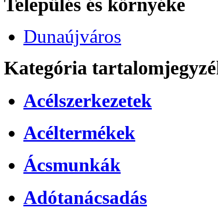
Település és környéke
Dunaújváros
Kategória tartalomjegyzé
Acélszerkezetek
Acéltermékek
Ácsmunkák
Adótanácsadás