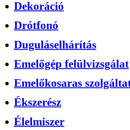
Dekoráció
Drótfonó
Duguláselhárítás
Emelőgép felülvizsgálat
Emelőkosaras szolgálta
Ékszerész
Élelmiszer