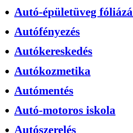
Autó-épületüveg fóliázá
Autófényezés
Autókereskedés
Autókozmetika
Autómentés
Autó-motoros iskola
Autószerelés