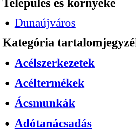
Település és környéke
Dunaújváros
Kategória tartalomjegyzé
Acélszerkezetek
Acéltermékek
Ácsmunkák
Adótanácsadás