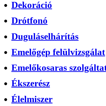
Dekoráció
Drótfonó
Duguláselhárítás
Emelőgép felülvizsgálat
Emelőkosaras szolgálta
Ékszerész
Élelmiszer