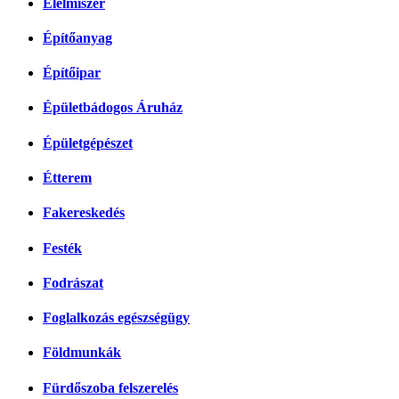
Élelmiszer
Építőanyag
Építőipar
Épületbádogos Áruház
Épületgépészet
Étterem
Fakereskedés
Festék
Fodrászat
Foglalkozás egészségügy
Földmunkák
Fürdőszoba felszerelés