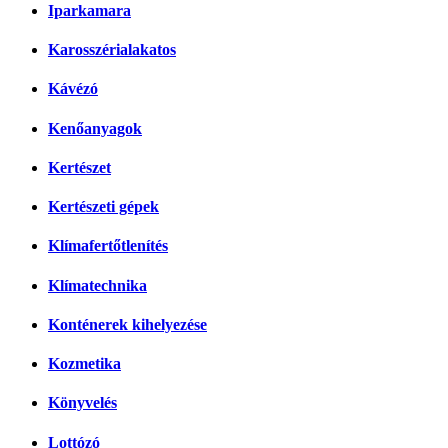
Iparkamara
Karosszérialakatos
Kávézó
Kenőanyagok
Kertészet
Kertészeti gépek
Klímafertőtlenítés
Klímatechnika
Konténerek kihelyezése
Kozmetika
Könyvelés
Lottózó