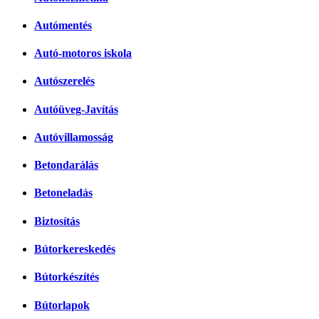
Autómentés
Autó-motoros iskola
Autószerelés
Autóüveg-Javítás
Autóvillamosság
Betondarálás
Betoneladás
Biztosítás
Bútorkereskedés
Bútorkészítés
Bútorlapok