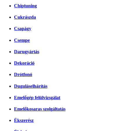
Chiptuning
Cukrászda
Csapágy
Csempe
Darugyártás
Dekoráció
Drótfonó
Duguláselhárítás
Emelőgép felülvizsgálat
Emelőkosaras szolgáltatás
Ékszerész