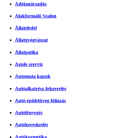
Adótanácsadás
Alakformáló Szalon
Állateledel
Állatgyógyászat
Állatpatika
Apple szerviz
Automata kapuk
Autóalkatrész-felszerelés
Autó-épületüveg fóliázás
Autófényezés
Autókereskedés
Autókozmetika