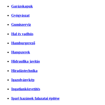
Garázskapuk
Gyógyászat
Gumiszerviz
Hal és vadhús
Hamburgerező
Hangszerek
Hidraulika javítás
Híradástechnika
Igazolványkép
Ingatlanközvetítés
Ipari kazánok falazatai építése