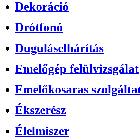
Dekoráció
Drótfonó
Duguláselhárítás
Emelőgép felülvizsgálat
Emelőkosaras szolgálta
Ékszerész
Élelmiszer