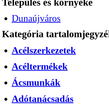
Település és környéke
Dunaújváros
Kategória tartalomjegyzé
Acélszerkezetek
Acéltermékek
Ácsmunkák
Adótanácsadás