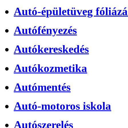
Autó-épületüveg fóliázá
Autófényezés
Autókereskedés
Autókozmetika
Autómentés
Autó-motoros iskola
Autószerelés