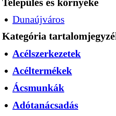
Település és környéke
Dunaújváros
Kategória tartalomjegyzé
Acélszerkezetek
Acéltermékek
Ácsmunkák
Adótanácsadás