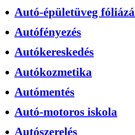
Autó-épületüveg fóliázá
Autófényezés
Autókereskedés
Autókozmetika
Autómentés
Autó-motoros iskola
Autószerelés