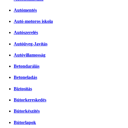
Autómentés
Autó-motoros iskola
Autószerelés
Autóüveg-Javítás
Autóvillamosság
Betondarálás
Betoneladás
Biztosítás
Bútorkereskedés
Bútorkészítés
Bútorlapok