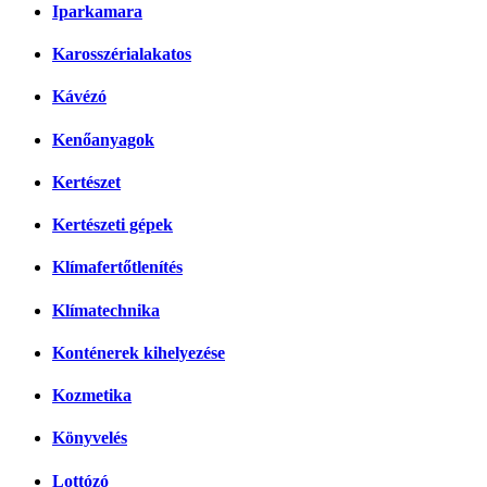
Iparkamara
Karosszérialakatos
Kávézó
Kenőanyagok
Kertészet
Kertészeti gépek
Klímafertőtlenítés
Klímatechnika
Konténerek kihelyezése
Kozmetika
Könyvelés
Lottózó