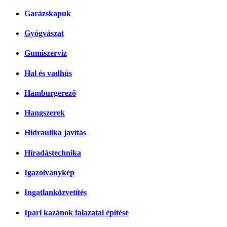
Garázskapuk
Gyógyászat
Gumiszerviz
Hal és vadhús
Hamburgerező
Hangszerek
Hidraulika javítás
Híradástechnika
Igazolványkép
Ingatlanközvetítés
Ipari kazánok falazatai építése