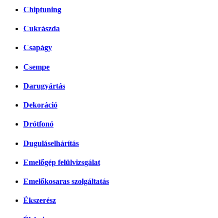
Chiptuning
Cukrászda
Csapágy
Csempe
Darugyártás
Dekoráció
Drótfonó
Duguláselhárítás
Emelőgép felülvizsgálat
Emelőkosaras szolgáltatás
Ékszerész