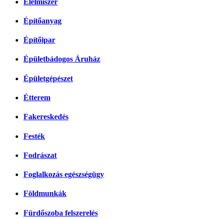
Élelmiszer
Építőanyag
Építőipar
Épületbádogos Áruház
Épületgépészet
Étterem
Fakereskedés
Festék
Fodrászat
Foglalkozás egészségügy
Földmunkák
Fürdőszoba felszerelés