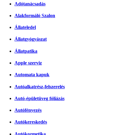
Adótanácsadás
Alakformáló Szalon
Állateledel
Állatgyógyászat
Állatpatika
Apple szerviz
Automata kapuk
Autóalkatrész-felszerelés
Autó-épületüveg fóliázás
Autófényezés
Autókereskedés
Autókozmetika