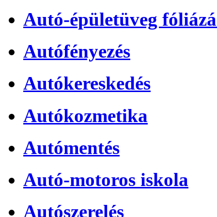
Autó-épületüveg fóliázá
Autófényezés
Autókereskedés
Autókozmetika
Autómentés
Autó-motoros iskola
Autószerelés