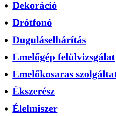
Dekoráció
Drótfonó
Duguláselhárítás
Emelőgép felülvizsgálat
Emelőkosaras szolgálta
Ékszerész
Élelmiszer