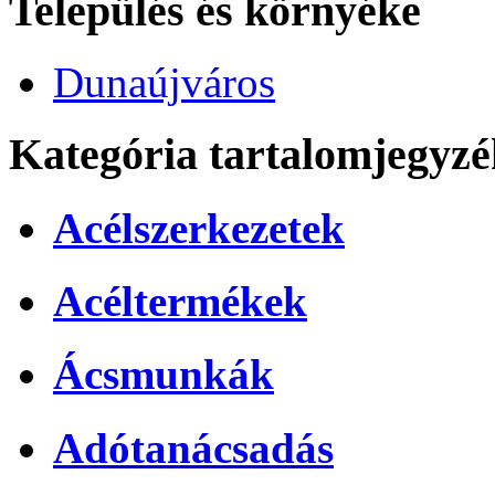
Település és környéke
Dunaújváros
Kategória tartalomjegyzé
Acélszerkezetek
Acéltermékek
Ácsmunkák
Adótanácsadás