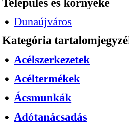
Település és környéke
Dunaújváros
Kategória tartalomjegyzé
Acélszerkezetek
Acéltermékek
Ácsmunkák
Adótanácsadás