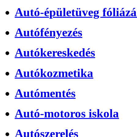
Autó-épületüveg fóliázá
Autófényezés
Autókereskedés
Autókozmetika
Autómentés
Autó-motoros iskola
Autószerelés