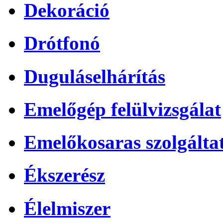
Dekoráció
Drótfonó
Duguláselhárítás
Emelőgép felülvizsgálat
Emelőkosaras szolgálta
Ékszerész
Élelmiszer