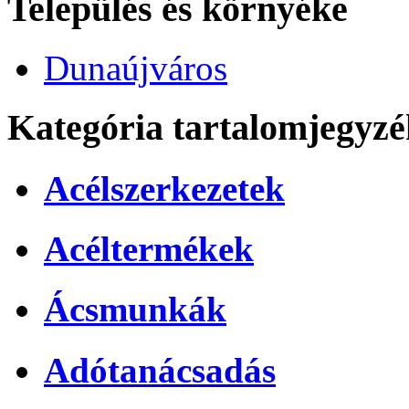
Település és környéke
Dunaújváros
Kategória tartalomjegyzé
Acélszerkezetek
Acéltermékek
Ácsmunkák
Adótanácsadás