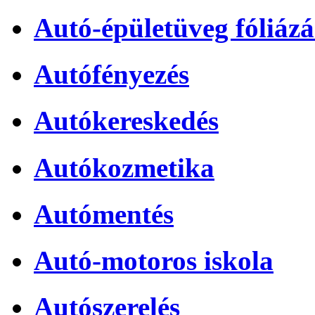
Autó-épületüveg fóliázá
Autófényezés
Autókereskedés
Autókozmetika
Autómentés
Autó-motoros iskola
Autószerelés