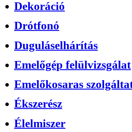
Dekoráció
Drótfonó
Duguláselhárítás
Emelőgép felülvizsgálat
Emelőkosaras szolgálta
Ékszerész
Élelmiszer