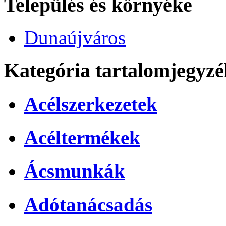
Település és környéke
Dunaújváros
Kategória tartalomjegyzé
Acélszerkezetek
Acéltermékek
Ácsmunkák
Adótanácsadás