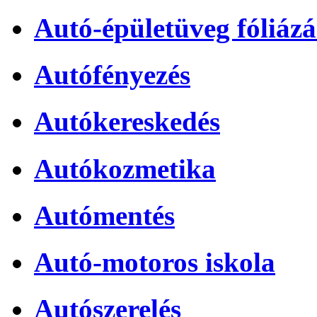
Autó-épületüveg fóliázá
Autófényezés
Autókereskedés
Autókozmetika
Autómentés
Autó-motoros iskola
Autószerelés