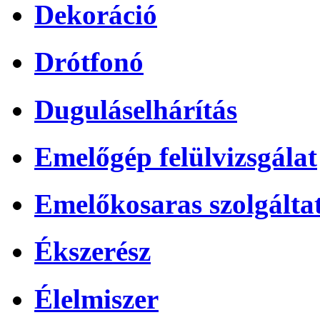
Dekoráció
Drótfonó
Duguláselhárítás
Emelőgép felülvizsgálat
Emelőkosaras szolgálta
Ékszerész
Élelmiszer